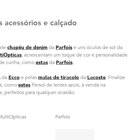
 acessórios e calçado
ste
chapéu de denim
da
Parfois
e uns óculos de sol da
tiOpticas
, acrescentam um toque de cor e personalidade
s de cunha, como
estas
da
Parfois
.
s
da
Ecco
e pelas
malas de tiracolo
da
Lacoste
. Finalize
as, como
estes
Persol de lentes azuis, à venda na
os, perfeitos para qualquer ocasião.
MultiOpticas
Parfois