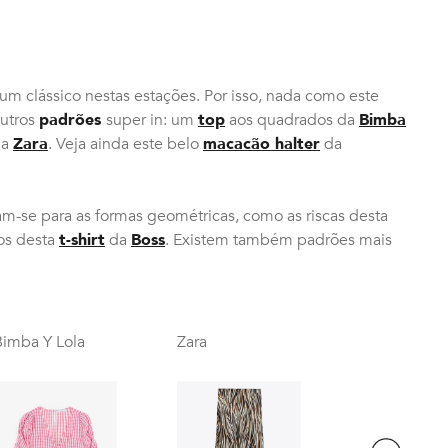
o um clássico nestas estações. Por isso, nada como este
outros
padrões
super in: um
top
aos quadrados da
Bimba
da
Zara
. Veja ainda este belo
macacão halter
da
am-se para as formas geométricas, como as riscas desta
os desta
t-shirt
da
Boss
. Existem também padrões mais
Bimba Y Lola
Zara