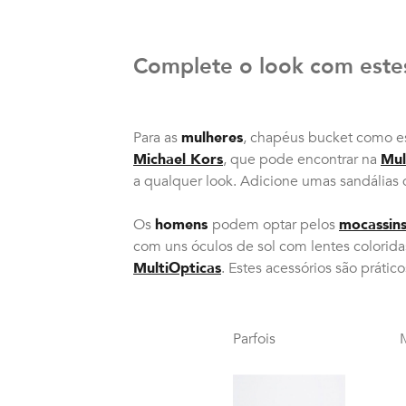
Complete o look com estes
Para as
mulheres
, chapéus bucket como e
Michael Kors
, que pode encontrar na
Mul
a qualquer look. Adicione umas sandália
Os
homens
podem optar pelos
mocassin
com uns óculos de sol com lentes colorid
MultiOpticas
. Estes acessórios são prátic
Parfois