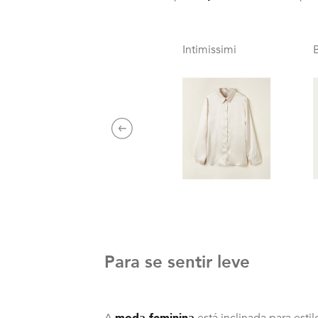
Intimissimi
Previous
Para se sentir leve
A
moda feminina
está inclinada para estil