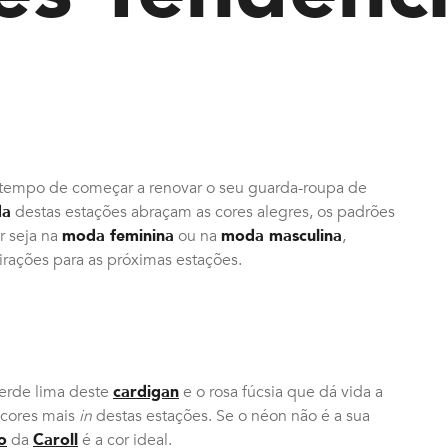
tempo de começar a renovar o seu guarda-roupa de
da
destas estações abraçam as cores alegres, os padrões
r seja na
moda feminina
ou na
moda masculina
,
irações para as próximas estações.
verde lima deste
cardigan
e o rosa fúcsia que dá vida a
s cores mais
in
destas estações. Se o néon não é a sua
o
da
Caroll
é a cor ideal.