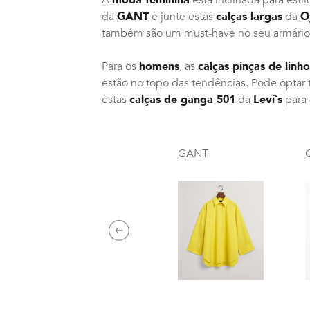
da
GANT
e junte estas
calças largas
da
O
também são um must-have no seu armário 
Para os
homens
, as
calças pinças de linho
estão no topo das tendências. Pode optar t
estas
calças de ganga 501
da
Levi`s
para 
GANT
Previous