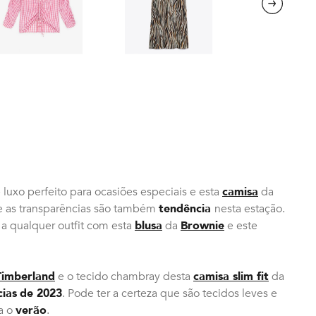
Next
 luxo perfeito para ocasiões especiais e esta
camisa
da
e as transparências são também
tendência
nesta estação.
a qualquer outfit com esta
blusa
da
Brownie
e este
Timberland
e o tecido chambray desta
camisa slim fit
da
ias
de 2023
. Pode ter a certeza que são tecidos leves e
a o
verão
.