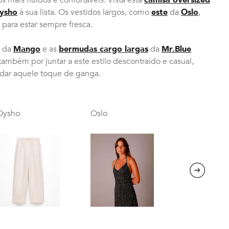
ysho
à sua lista. Os vestidos largos, como
este
da
Oslo
,
para estar sempre fresca.
da
Mango
e as
bermudas cargo largas
da
Mr.Blue
ambém por juntar a este estilo descontraído e casual,
dar aquele toque de ganga.
Oysho
Oslo
Next