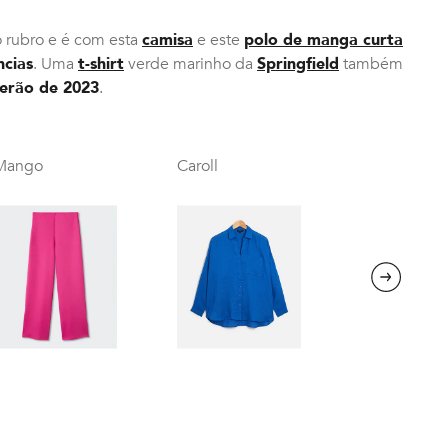
ao rubro e é com esta
camisa
e este
polo de manga curta
ncias
. Uma
t-shirt
verde marinho da
Springfield
também
erão de 2023
.
Mango
Caroll
Next