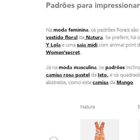
Padrões para impressionar
Na
moda feminina
, os padrões florais sã
vestido floral
da
Natura
. Se preferir, há 
Y Lola
e uma
saia midi
com animal print 
Women’secret
.
Já na
moda masculina
, os
padrões
inclin
camisa rosa pastel
da
Isto.
e os quadrad
abstratos, como esta
camisa
da
Mango
.
Natura