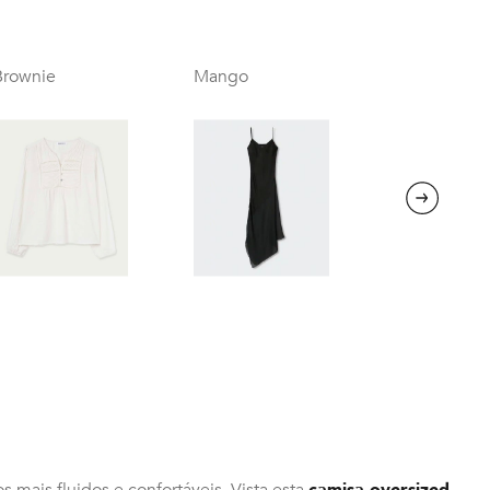
Brownie
Mango
Next
os mais fluidos e confortáveis. Vista esta
camisa oversized