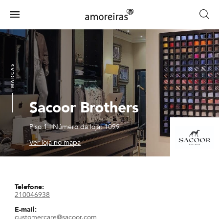
Skip
to
Menu
main
Home
content
MARCAS
Sacoor Brothers
Piso 1
|
Número da loja: 1099
Ver loja no mapa
Telefone:
210046938
E-mail:
customercare@sacoor.com