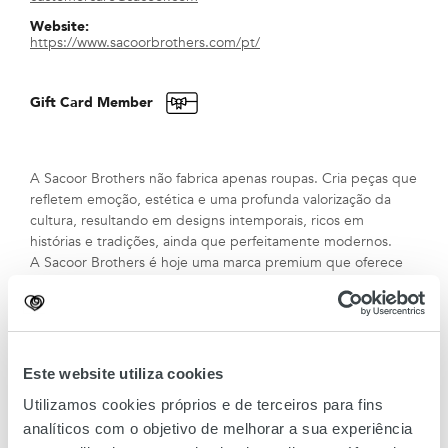
Website:
https://www.sacoorbrothers.com/pt/
Gift Card Member
A Sacoor Brothers não fabrica apenas roupas. Cria peças que
refletem emoção, estética e uma profunda valorização da
cultura, resultando em designs intemporais, ricos em
histórias e tradições, ainda que perfeitamente modernos.
A Sacoor Brothers é hoje uma marca premium que oferece
requinte àqueles que apreciam uma elegância eterna. O que
começou por ser uma pequena loja em Lisboa é agora uma
marca reconhecida internacionalmente, que convida os seus
clientes a usufruir de uma experiência de retalho incrível,
com um distinto espírito de moda.
Este website utiliza cookies
Utilizamos cookies próprios e de terceiros para fins
analíticos com o objetivo de melhorar a sua experiência