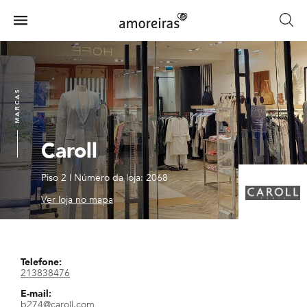
Skip
to
Menu
main
Home
content
MARCAS
Caroll
Piso 2
|
Número da loja: 2068
Ver loja no mapa
Telefone:
213838476
E-mail:
b274@caroll.com