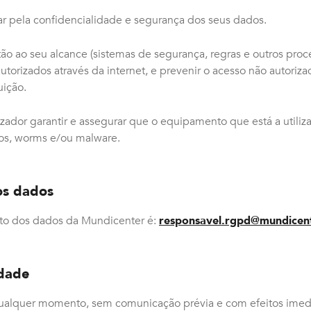
r pela confidencialidade e segurança dos seus dados.
o ao seu alcance (sistemas de segurança, regras e outros pro
autorizados através da internet, e prevenir o acesso não autori
uição.
lizador garantir e assegurar que o equipamento que está a util
icos, worms e/ou malware.
os dados
to dos dados da Mundicenter é:
responsavel.rgpd@mundicent
idade
qualquer momento, sem comunicação prévia e com efeitos imediat