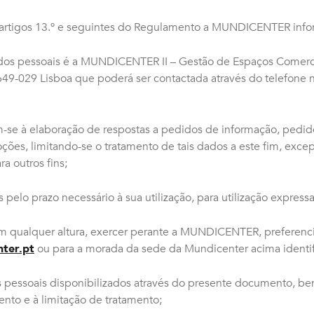
s artigos 13.º e seguintes do Regulamento a MUNDICENTER inf
dos pessoais é a MUNDICENTER II – Gestão de Espaços Comercia
49-029 Lisboa que poderá ser contactada através do telefone n
m-se à elaboração de respostas a pedidos de informação, pedi
ões, limitando-se o tratamento de tais dados a este fim, except
a outros fins;
pelo prazo necessário à sua utilização, para utilização express
 em qualquer altura, exercer perante a MUNDICENTER, preferen
ter.pt
ou para a morada da sede da Mundicenter acima identific
os pessoais disponibilizados através do presente documento, be
ento e à limitação de tratamento;