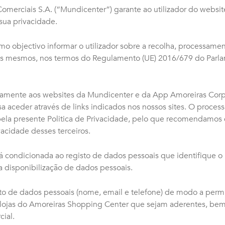
merciais S.A. (“Mundicenter”) garante ao utilizador do websi
sua privacidade.
o objectivo informar o utilizador sobre a recolha, processamen
os mesmos, nos termos do Regulamento (UE) 2016/679 do Parl
tritamente aos websites da Mundicenter e da App Amoreiras Cor
sa aceder através de links indicados nos nossos sites. O proce
pela presente Politica de Privacidade, pelo que recomendamos 
vacidade desses terceiros.
á condicionada ao registo de dados pessoais que identifique o ut
 disponibilização de dados pessoais.
o de dados pessoais (nome, email e telefone) de modo a permi
s lojas do Amoreiras Shopping Center que sejam aderentes, be
ial.