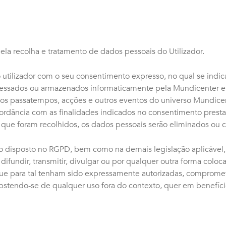
la recolha e tratamento de dados pessoais do Utilizador.
 utilizador com o seu consentimento expresso, no qual se indi
ocessados ou armazenados informaticamente pela Mundicenter e
dos passatempos, acções e outros eventos do universo Mundicen
rdância com as finalidades indicados no consentimento prestad
a que foram recolhidos, os dados pessoais serão eliminados ou
disposto no RGPD, bem como na demais legislação aplicável, 
r, difundir, transmitir, divulgar ou por qualquer outra forma colo
ue para tal tenham sido expressamente autorizadas, compromete
bstendo-se de qualquer uso fora do contexto, quer em benefício