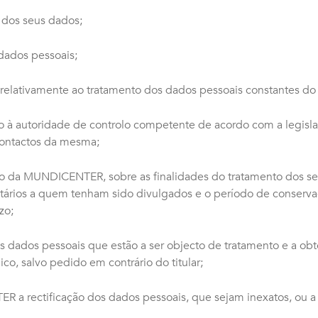
o dos seus dados;
 dados pessoais;
nto relativamente ao tratamento dos dados pessoais constantes 
ão à autoridade de controlo competente de acordo com a legisl
contactos da mesma;
unto da MUNDICENTER, sobre as finalidades do tratamento dos s
atários a quem tenham sido divulgados e o período de conserv
zo;
os dados pessoais que estão a ser objecto de tratamento e a ob
co, salvo pedido em contrário do titular;
R a rectificação dos dados pessoais, que sejam inexatos, ou a