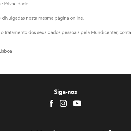
de Privacidade.
e divulgadas nesta mesma página online.
 o tratamento dos seus dados pessoais pela Mundicenter, conta
Lisboa
Siga-nos
Facebook
Instagram
Youtube