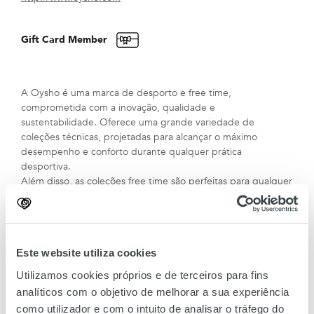
Gift Card Member
A Oysho é uma marca de desporto e free time,
comprometida com a inovação, qualidade e
sustentabilidade. Oferece uma grande variedade de
coleções técnicas, projetadas para alcançar o máximo
desempenho e conforto durante qualquer prática
desportiva.
Além disso, as coleções free time são perfeitas para qualquer
situação do dia-a-dia e apostam na funcionalidade e
versatilidade. O foco no desporto e num estilo de vida ativo,
motiva a Oysho a continuar a inovar e a melhorar para
oferecer sempre o melhor aos seus clientes.
Este website utiliza cookies
Utilizamos cookies próprios e de terceiros para fins
analíticos com o objetivo de melhorar a sua experiência
como utilizador e com o intuito de analisar o tráfego do