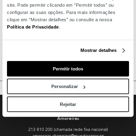
site. Pode permitir clicando em “Permitir todos” ou
configurar as suas opções. Para mais informações
clique em “Mostrar detalhes” ou consulte a nossa
Política de Privacidade
.
Mostrar detalhes
Permitir todos
Personalizar
TOPO
Facebook
Instagram
Youtube
Siga-nos
Rejeitar
Amoreiras
213 810 200 (chamada rede fixa nacional)
amoreiras-shopping@mundicenter.pt