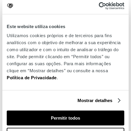
confortável e
amigo
das
brincadeiras de praia
. Para os
rapazes, também a
Benetton
tem estes
slips
de banho
com
padrão
de polvos e, para os
miúdos
que vibram com
desportos aquáticos
, a
Sport Zone
tem estes
calções
estilo surfista
da Rip Curl.
Este website utiliza cookies
Utilizamos cookies próprios e de terceiros para fins
analíticos com o objetivo de melhorar a sua experiência
como utilizador e com o intuito de analisar o tráfego do
site. Pode permitir clicando em “Permitir todos” ou
configurar as suas opções. Para mais informações
clique em “Mostrar detalhes” ou consulte a nossa
Política de Privacidade
.
Chicco
Kno
Mostrar detalhes
Permitir todos
Agora que já tem
opções de
beachwear
para todos
,
mostre as nossas sugestões ao resto da família e escolha os