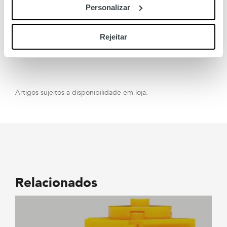
vossos modelos favoritos. Depois, é só passar no Amoreiras e
Personalizar
fazer as malas
com a certeza de que
não faltará nada para
o Verão
.
Rejeitar
Artigos sujeitos a disponibilidade em loja.
Relacionados