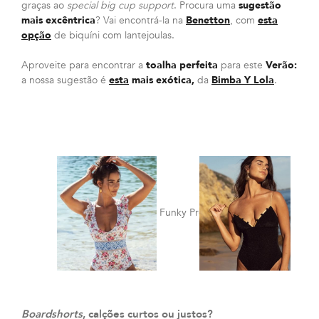
graças ao
special big cup support
. Procura uma
sugestão
mais excêntrica
? Vai encontrá-la na
Benetton
, com
esta
opção
de biquíni com lantejoulas.
Aproveite para encontrar a
toalha perfeita
para este
Verão:
a nossa sugestão é
esta
mais exótica,
da
Bimba Y Lola
.
Funky Project
Funk
Boardshorts
, calções curtos ou justos?