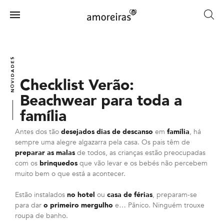
Skip
to
Menu
main
Home
content
NOVIDADES
Checklist Verão:
Beachwear para toda a
família
Antes dos tão
desejados dias de descanso
em
família
, há
sempre uma alegre algazarra pela casa. Os pais têm de
preparar as malas
de todos, as crianças estão preocupadas
com os
brinquedos
que vão levar e os bebés não percebem
muito bem o que está a acontecer.
Estão instalados
no hotel
ou
casa de férias
, preparam-se
para dar
o primeiro mergulho
e… Pânico. Ninguém trouxe
roupa de banho.