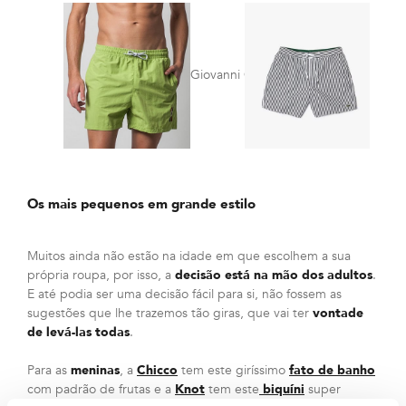
Giovanni Galli
Lacos
Os mais pequenos em grande estilo
Muitos ainda não estão na idade em que escolhem a sua
própria roupa, por isso, a
decisão está na mão dos adultos
.
E até podia ser uma decisão fácil para si, não fossem as
sugestões que lhe trazemos tão giras, que vai ter
vontade
de levá-las todas
.
Para as
meninas
, a
Chicco
tem este giríssimo
fato de banho
com padrão de frutas e a
Knot
tem este
biquíni
super