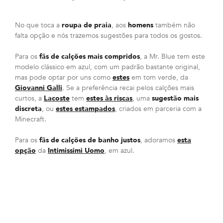
No que toca a
roupa de praia
, aos
homens
também não
falta opção e nós trazemos sugestões para todos os gostos.
Para os
fãs de calções mais compridos
, a Mr. Blue tem este
modelo clássico em azul, com um padrão bastante original,
mas pode optar por uns como
estes
em tom verde, da
Giovanni Galli
. Se a preferência recai pelos calções mais
curtos, a
Lacoste
tem
estes às riscas
, uma
sugestão mais
discreta
, ou
estes estampados
, criados em parceria com a
Minecraft.
Para os
fãs de calções de banho justos
, adoramos
esta
opção
da
Intimissimi Uomo
, em azul.