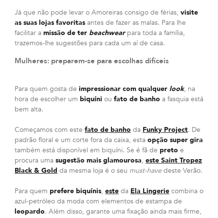
Já que não pode levar o Amoreiras consigo de férias,
visite
as suas lojas favoritas
antes de fazer as malas. Para lhe
facilitar a
missão de ter
beachwear
para toda a família,
trazemos-lhe sugestões para cada um aí de casa.
Mulheres: preparem-se para escolhas difíceis
Para quem gosta de
impressionar com qualquer
look
, na
hora de escolher um
biquíni
ou
fato de banho
a fasquia está
bem alta.
Começamos com este
fato de banho
da
Funky Project
. De
padrão floral e um corte fora da caixa, esta
opção super gira
também está disponível em biquíni. Se é fã de
preto
e
procura uma
sugestão mais glamourosa
,
este Saint Tropez
Black & Gold
da mesma loja é o seu
must-have
deste Verão.
Para quem
prefere biquínis
,
este
da
Ela Lingerie
combina o
azul-petróleo da moda com elementos de estampa de
leopardo
. Além disso, garante uma fixação ainda mais firme,