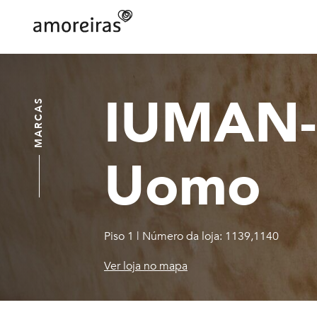
Skip
to
main
Home
content
IUMAN-I
MARCAS
Uomo
Piso 1
|
Número da loja: 1139,1140
Ver loja no mapa