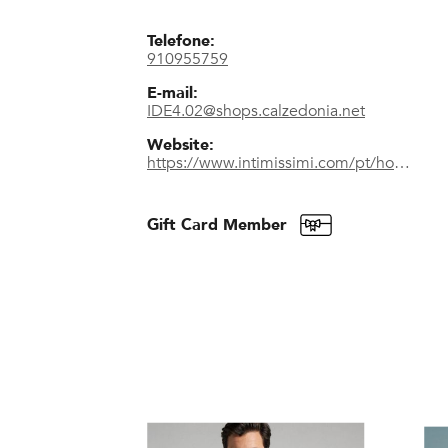
Telefone:
910955759
E-mail:
IDE4.02@shops.calzedonia.net
Website:
https://www.intimissimi.com/pt/homem/iuman/
Gift Card Member