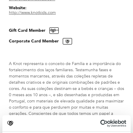
Website:
http://www.knotkids.com
Gift Card Member
Corporate Card Member
A Knot representa o conceito de Família e a importância do
fortalecimento dos laços familiares. Testemunha fases e
momentos marcantes, através das coleções repletas de
detalhes criativos e de originais combinações de padrões e
cores. As suas coleções destinam-se a bebés e crianças – dos
0 meses aos 10 anos –, e são desenhadas e produzidas em
Portugal, com materiais de elevada qualidade para maximizar
o conforto e para que perdurem por muitas e muitas
gerações. Conscientes de que todos temos um papel a
cumprir na sociedade e que hoje, impreterivelmente,
devemos proteger e cuidar do nosso Planeta, tem vindo a
desenvolver projetos que visam evitar o desperdício: venda