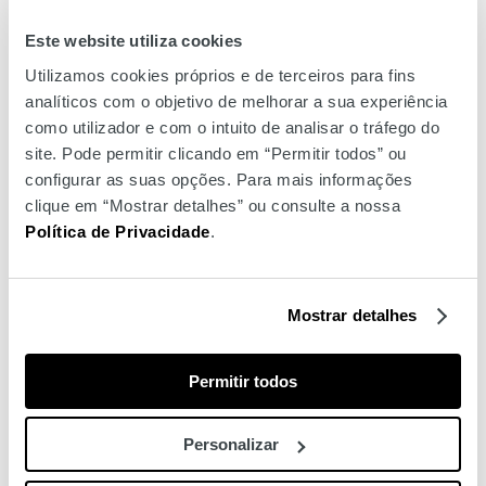
de artigos de coleções anteriores (projeto memories), venda
Este website utiliza cookies
de artigos com pequenos defeitos ou amostras de coleção e
venda de artigos Knot em segunda mão – projeto re.love.
Utilizamos cookies próprios e de terceiros para fins
As suas coleções são desenvolvidas em histórias inspiradas
analíticos com o objetivo de melhorar a sua experiência
pela vida do dia-a-dia, cada coleção pretende despertar a
como utilizador e com o intuito de analisar o tráfego do
curiosidade, a alegria e a magia nas crianças que vestem as
site. Pode permitir clicando em “Permitir todos” ou
nossas roupas bem como nas suas famílias.
configurar as suas opções. Para mais informações
clique em “Mostrar detalhes” ou consulte a nossa
Política de Privacidade
.
Mostrar detalhes
Permitir todos
Personalizar