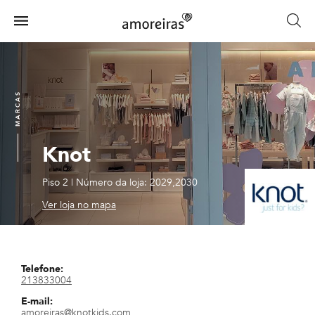
Skip
to
Menu
main
Home
content
MARCAS
Knot
Piso 2
|
Número da loja: 2029,2030
Ver loja no mapa
Telefone:
213833004
E-mail:
amoreiras@knotkids.com