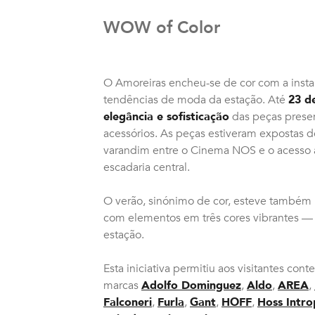
WOW of Color
O Amoreiras encheu-se de cor com a inst
tendências de moda da estação. Até
23 d
elegância e sofisticação
das peças presen
acessórios. As peças estiveram expostas d
varandim entre o Cinema NOS e o acesso 
escadaria central.
O verão, sinónimo de cor, esteve também 
com elementos em três cores vibrantes — 
estação.
Esta iniciativa permitiu aos visitantes con
marcas
Adolfo Dominguez
,
Aldo
,
AREA
,
Falconeri
,
Furla
,
Gant
,
HOFF
,
Hoss Intro