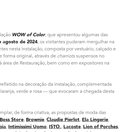
alação
WOW of Color
, que apresentou algumas das
e agosto de 2024
, os visitantes puderam mergulhar na
tes nesta instalação, composta por vestuário, calçado e
e forma original, através de
charriots
suspensos no
à área de Restauração, bem como em expositores na
refletido na decoração da instalação, complementada
laranja, verde e rosa — que evocaram a chegada desta
templar, de forma criativa, as propostas de moda das
Boss Store
,
Brownie
,
Claudie Pierlot
,
Ela Lingerie
,
pia
,
Intimissimi Uomo
,
ISTO.
,
Lacoste
,
Lion of Porches
,