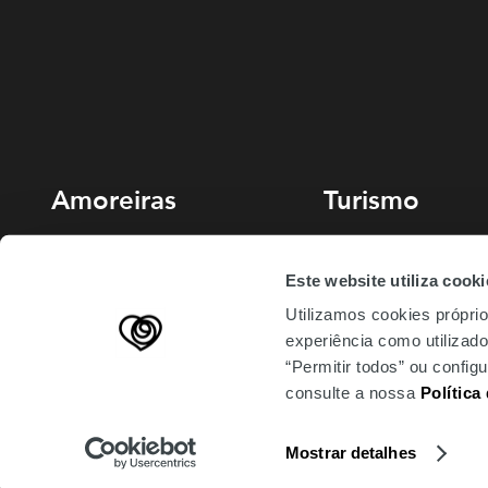
Amoreiras
Turismo
213 810 200 (chamada rede fixa
Miradouro
Este website utiliza cooki
nacional)
Planeie sua visita
Utilizamos cookies próprio
amoreiras-shopping@mundicenter.pt
experiência como utilizador
Av. Eng. Duarte Pacheco
“Permitir todos” ou confi
1070-103 Lisboa
consulte a nossa
Política
Mostrar detalhes
Todos os direitos reservados © Mundicenter