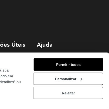
ões Úteis
Ajuda
Livro de Reclamações
Permitir todos
o
Termos e Condições
 a sua
uentes
Política de Cookies
cando em
Personalizar
detalhes” ou
Rejeitar