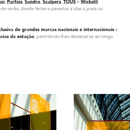
an
,
Parfois
,
Sandro
,
Scalpers
,
TOUS
e
Wickett
e verão, desde férias e passeios a idas à praia ou
clusiva de grandes marcas nacionais e internacionais
e
cias da estação
, permitindo-lhes destacar-se ao longo