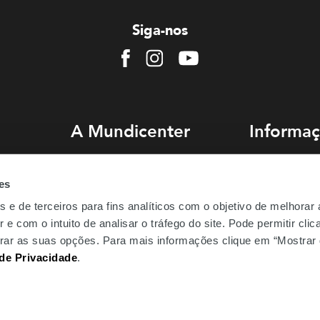
Siga-nos
Facebook
Instagram
Youtube
A Mundicenter
Informaç
Sobre nós
Como chegar
es
Comercialização
Estacionament
s e de terceiros para fins analíticos com o objetivo de melhorar
Emprego
Perguntas Freq
 e com o intuito de analisar o tráfego do site. Pode permitir cli
Be.Mundicenter
gurar as suas opções. Para mais informações clique em “Mostrar 
 de Privacidade
.