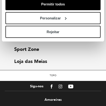
Permitir todos
Também para si
Personalizar
IUMAN-Intimissimi Uomo
Rejeitar
Yellow Metric
Sport Zone
Loja das Meias
TOPO
Facebook
Instagram
Youtube
Siga-nos
Amoreiras