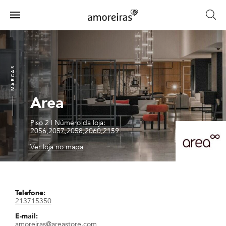
Skip
to
Menu
main
Home
content
MARCAS
Area
Piso 2
|
Número da loja:
2056,2057,2058,2060,2159
Ver loja no mapa
Telefone:
213715350
E-mail:
amoreiras@areastore.com