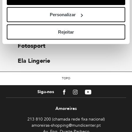
Yellow Metric
Personalizar
Loja das Meias
Rejeitar
Fotosport
Ela Lingerie
TOPO
Facebook
Instagram
Youtube
Siga-nos
Amoreiras
213 810 200 (chamada rede fixa nacional)
amoreiras-shopping@mundicenter.pt
Av. Eng. Duarte Pacheco