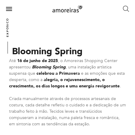
Skip
to
Menu
main
Home
EXPOSICOES
content
Blooming Spring
Até
16 de junho de 2025
, o Amoreiras Shopping Center
apresentou
Blooming Spring
, uma instalação artística
suspensa que
celebrou a Primavera
e as emoções que esta
desperta, como a
alegria, o rejuvenescimento, o
crescimento, os dias longos e uma energia revigorante
.
Criada manualmente através de processos artesanais de
costura, cada detalhe refletiu o cuidado e a dedicação de um
trabalho feito à mão. Tecidos leves e translúcidos
compuseram a instalação, numa paleta fresca e romântica,
em sintonia com as tendências da estação.