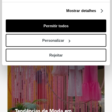
Mostrar detalhes
Tendências de verão
Permitir todos
Personalizar
Rejeitar
Tendências de Moda em