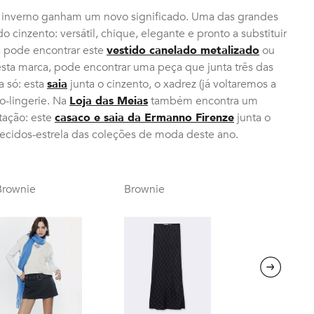
no inverno ganham um novo significado. Uma das grandes
 cinzento: versátil, chique, elegante e pronto a substituir
, pode encontrar este
vestido canelado metalizado
ou
esta marca, pode encontrar uma peça que junta três das
 só: esta
saia
junta o cinzento, o xadrez (já voltaremos a
lo-lingerie. Na
Loja das Meias
também encontra um
stação: este
casaco e saia da Ermanno Firenze
junta o
tecidos-estrela das coleções de moda deste ano.
Brownie
Brownie
Next