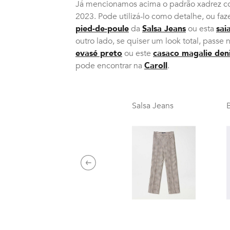
Já mencionamos acima o padrão xadrez c
2023. Pode utilizá-lo como detalhe, ou fa
pied-de-poule
da
Salsa Jeans
ou esta
sai
outro lado, se quiser um look total, passe 
evasé preto
ou este
casaco magalie den
pode encontrar na
Caroll
.
Salsa Jeans
Previous