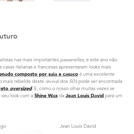
uturo
alistas nas mais importantes
passerelles,
e este ano não
 casas italianas e francesas apresentaram looks mais
enado composto por saia e casaco
é uma excelente
o mais rebelde deste
revival
dos
50’s
pode ser encontrada
reto
oversized
. E, como o nosso olhar muitas vezes se
o seu look com a
Shine Wax
da
Jean Louis David
para um
go
Jean Louis David