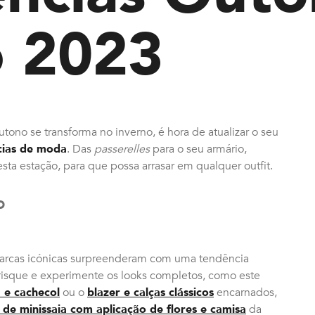
o 2023
tono se transforma no inverno, é hora de atualizar o seu
cias de moda
. Das
passerelles
para o seu armário,
ta estação, para que possa arrasar em qualquer outfit.
o
rcas icónicas surpreenderam com uma tendência
rrisque e experimente os looks completos, como este
 e cachecol
ou o
blazer e calças clássicos
encarnados,
 de minissaia com aplicação de flores e camisa
da