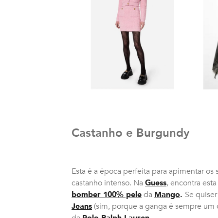
Castanho e Burgundy
Esta é a época perfeita para apimentar os
castanho intenso. Na
Guess
, encontra est
bomber 100% pele
da
Mango
.
Se quiser
Jeans
(sim, porque a ganga é sempre um c
da
Polo Ralph Lauren
.