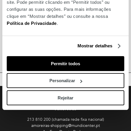
site. Pode permitir clicando em “Permitir todos” ou
MARCAS
configurar as suas opções. Para mais informações
clique em “Mostrar detalhes” ou consulte a nossa
Política de Privacidade
.
Também para si
Lúcia Piloto Cabeleireiros
Mostrar detalhes
Bento Cabeleireiros
Permitir todos
TOPO
Personalizar
Facebook
Instagram
Youtube
Siga-nos
Rejeitar
Amoreiras
213 810 200 (chamada rede fixa nacional)
amoreiras-shopping@mundicenter.pt