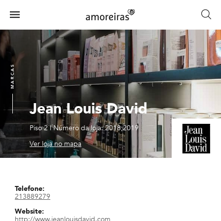
Skip
to
Menu
main
Home
content
MARCAS
Jean Louis David
Piso 2
|
Número da loja: 2018,2019
Ver loja no mapa
Telefone:
213889279
Website:
http://www.jeanlouisdavid.com