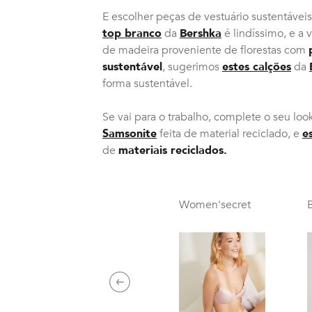
E escolher peças de vestuário sustentávei
top branco
da
Bershka
é lindíssimo, e a 
de madeira proveniente de florestas com
sustentável
, sugerimos
estes calções
da
forma sustentável.
Se vai para o trabalho, complete o seu lo
Samsonite
feita de material reciclado, e
e
de
materiais reciclados.
Women'secret
Previous