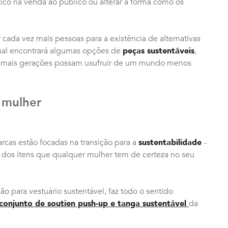
stico na venda ao público ou alterar a forma como os
cada vez mais pessoas para a existência de alternativas
qual encontrará algumas opções de
peças sustentáveis
,
tas mais gerações possam usufruir de um mundo menos
 mulher
rcas estão focadas na transição para a
sustentabilidade
-
is dos itens que qualquer mulher tem de certeza no seu
ção para vestuário sustentável, faz todo o sentido
 conjunto de soutien push-up e tanga sustentável
da