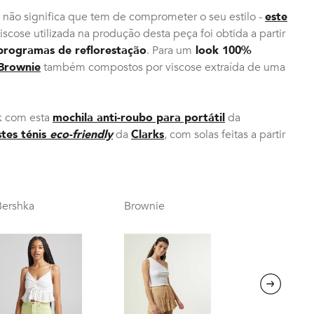
s não significa que tem de comprometer o seu estilo -
este
viscose utilizada na produção desta peça foi obtida a partir
programas de reflorestação
. Para um
look 100%
Brownie
também compostos por viscose extraída de uma
ok com esta
mochila anti-roubo para portátil
da
stes ténis
eco-friendly
da
Clarks
, com solas feitas a partir
Bershka
Brownie
Next