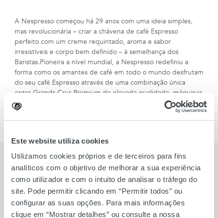
A Nespresso começou há 29 anos com uma ideia simples,
mas revolucionária – criar a chávena de café Espresso
perfeito com um creme requintado, aroma e sabor
irresistíveis e corpo bem definido – à semelhança dos
Baristas.Pioneira a nível mundial, a Nespresso redefiniu a
forma como os amantes de café em todo o mundo desfrutam
do seu café Espresso através de uma combinação única
entre Grands Crus Premium de elevada qualidade, máquinas
de café inteligentes e serviços excecionais de apoio ao
cliente.
Este website utiliza cookies
Utilizamos cookies próprios e de terceiros para fins
MARCAS
analíticos com o objetivo de melhorar a sua experiência
como utilizador e com o intuito de analisar o tráfego do
site. Pode permitir clicando em “Permitir todos” ou
Também para si
configurar as suas opções. Para mais informações
clique em “Mostrar detalhes” ou consulte a nossa