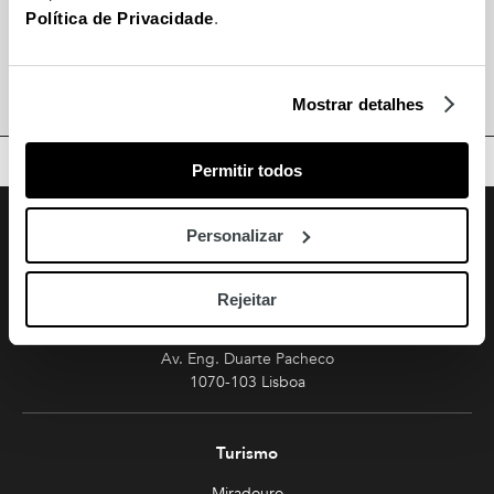
Política de Privacidade
.
Português Café
CTT
Mostrar detalhes
TOPO
Permitir todos
Facebook
Instagram
Youtube
Siga-nos
Personalizar
Amoreiras
Rejeitar
213 810 200 (chamada rede fixa nacional)
amoreiras-shopping@mundicenter.pt
Av. Eng. Duarte Pacheco
1070-103 Lisboa
Turismo
Miradouro