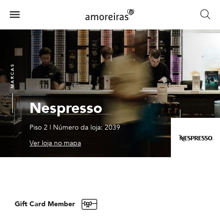
Skip
to
Menu
main
Home
content
MARCAS
Nespresso
Piso 2
|
Número da loja: 2039
Ver loja no mapa
Gift Card Member