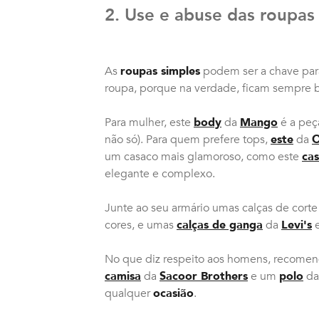
2. Use e abuse das roupas
As
roupas simples
podem ser a chave para
roupa, porque na verdade, ficam sempre
Para mulher, este
body
da
Mango
é a peça
não só). Para quem prefere tops,
este
da
O
um casaco mais glamoroso, como este
ca
elegante e complexo.
Junte ao seu armário umas calças de corte
cores, e umas
calças de ganga
da
Levi's
e
No que diz respeito aos homens, recom
camisa
da
Sacoor Brothers
e um
polo
d
qualquer
ocasião
.