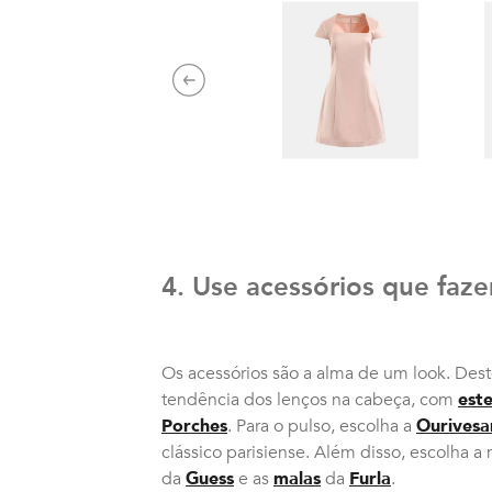
Previous
4. Use acessórios que faze
Os acessórios são a alma de um look. Des
tendência dos lenços na cabeça, com
est
Porches
. Para o pulso, escolha a
Ourivesa
clássico parisiense. Além disso, escolha a
da
Guess
e as
malas
da
Furla
.