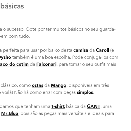
 básicas
 o sucesso. Opte por ter muitos básicos no seu guarda-
 bem com tudo.
 perfeita para usar por baixo desta
camisa
da
Caroll
(e
ysho
também é uma boa escolha. Pode conjugá-los com
saco de cetim
da
Falconeri
, para tornar o seu outfit mais
 clássico, como
estas
da
Mango
, disponíveis em três
 voilá! Não há como errar com peças
simples
.
endamos que tenham uma
t-shirt
básica da
GANT
, uma
a
Mr.Blue
, pois são as peças mais versáteis e ideais para