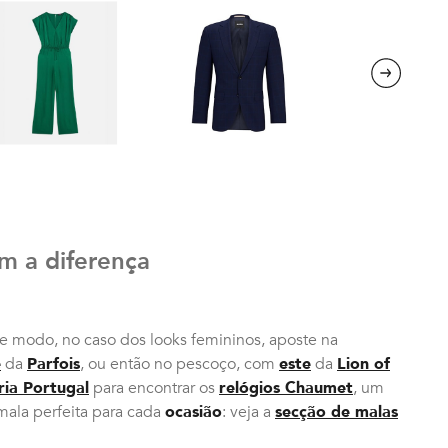
Next
m a diferença
te modo, no caso dos looks femininos, aposte na
e
da
Parfois
, ou então no pescoço, com
este
da
Lion of
ria Portugal
para encontrar os
relógios Chaumet
, um
 mala perfeita para cada
ocasião
: veja a
secção de malas