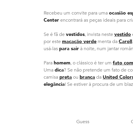
Recebeu um convite para uma
ocasião es
Center
encontrará as peças ideais para cr
Se é fã de
vestidos
, invista neste
vestido
por este
macacão verde
menta da
Caroll
usá-las
para sair
à noite, num jantar româ
Para
homem
, o clássico é ter um
fato com
Uma
dica
? Se não pretende um fato de cor
camisa
preta
ou
branca
da
United Color
elegância
! Se estiver à procura de um b
Guess
C