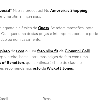
pecial
? Não se preocupe! No
Amoreiras Shopping
iar uma ótima impressão.
elegante e clássico da
Guess
. Se adora macacões, opte
. Qualquer uma destas peças é intemporal, portanto pode
ntico ou num casamento.
pleto
da
Boss
ou um
fato slim fit
da
Giovanni Galli
.
po inteiro, basta usar umas calças de fato com uma
s of Benetton
, que continuará cheio de classe e
lazer, recomendamos
este
da
Wickett Jones
.
aroll
Boss