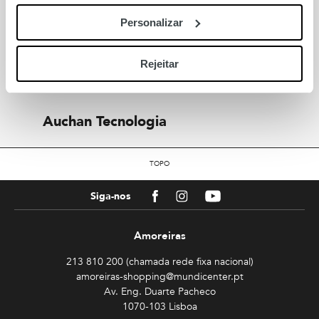
Personalizar
Fotosport
Rejeitar
Florista Jardim Das Amoreiras
Auchan Tecnologia
TOPO
Facebook
Instagram
Youtube
Siga-nos
Amoreiras
213 810 200 (chamada rede fixa nacional)
amoreiras-shopping@mundicenter.pt
Av. Eng. Duarte Pacheco
1070-103 Lisboa