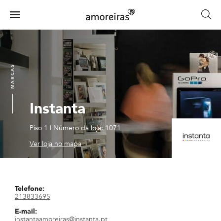
Skip
to
Menu
main
Home
content
MARCAS
Instanta
Piso 1
|
Número da loja: 1071
Ver loja no mapa
Telefone:
213833695
E-mail:
instantaamoreiras@instanta.pt