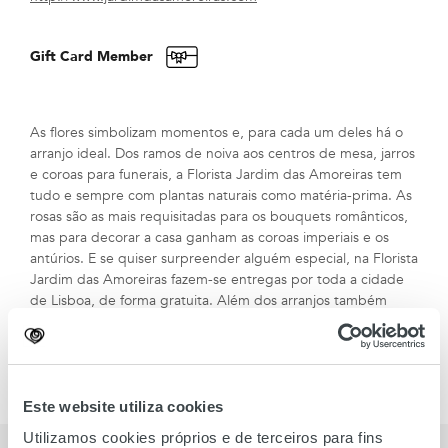
Gift Card Member
As flores simbolizam momentos e, para cada um deles há o
arranjo ideal. Dos ramos de noiva aos centros de mesa, jarros
e coroas para funerais, a Florista Jardim das Amoreiras tem
tudo e sempre com plantas naturais como matéria-prima. As
rosas são as mais requisitadas para os bouquets românticos,
mas para decorar a casa ganham as coroas imperiais e os
antúrios. E se quiser surpreender alguém especial, na Florista
Jardim das Amoreiras fazem-se entregas por toda a cidade
de Lisboa, de forma gratuita. Além dos arranjos também
existem vasos com plantas para ter em casa e cestos
decorados para oferecer. O preço varia de acordo com as
flores que escolher, e o tamanho pretendido.
Este website utiliza cookies
Utilizamos cookies próprios e de terceiros para fins