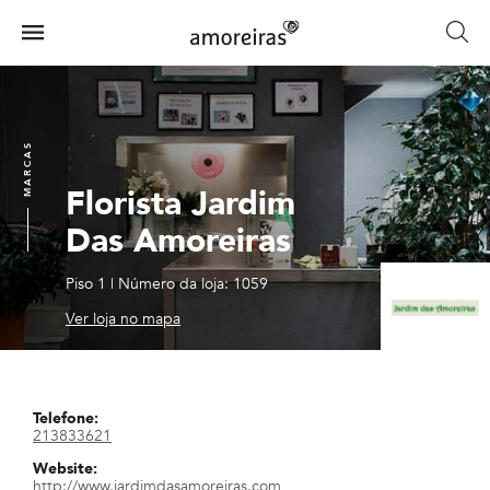
Skip
to
Menu
main
Home
content
MARCAS
Florista Jardim
Das Amoreiras
Piso 1
|
Número da loja: 1059
Ver loja no mapa
Telefone:
213833621
Website:
http://www.jardimdasamoreiras.com