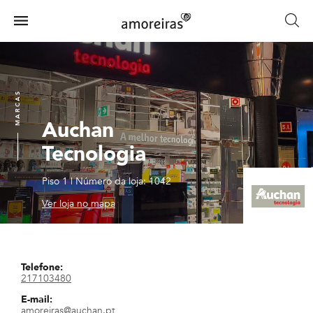
Skip
to
Menu
main
Home
content
MARCAS
Auchan
Tecnologia
Piso 1
|
Número da loja: 1042
Ver loja no mapa
Telefone:
217103480
E-mail:
amoreiras@auchan.pt