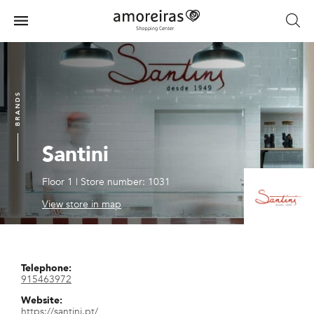
Skip
to
Menu
main
Home
content
BRANDS
Santini
Floor 1
|
Store number: 1031
View store in map
Telephone:
915463972
Website:
https://santini.pt/