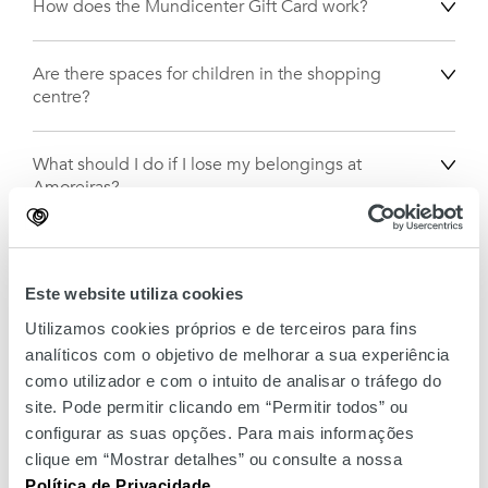
How does the Mundicenter Gift Card work?
Are there spaces for children in the shopping
centre?
What should I do if I lose my belongings at
Amoreiras?
Where are the toilets located?
Este website utiliza cookies
Where are the lifts?
Utilizamos cookies próprios e de terceiros para fins
analíticos com o objetivo de melhorar a sua experiência
como utilizador e com o intuito de analisar o tráfego do
What payment methods are accepted at
site. Pode permitir clicando em “Permitir todos” ou
Amoreiras?
configurar as suas opções. Para mais informações
clique em “Mostrar detalhes” ou consulte a nossa
Política de Privacidade
.