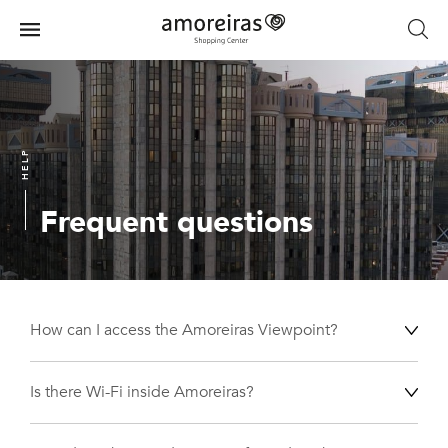
Skip
to
Menu
main
Home
content
HELP
Frequent questions
How can I access the Amoreiras Viewpoint?
Is there Wi-Fi inside Amoreiras?