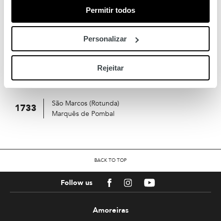
Permitir todos
Amadora (Hospital)
1704
Marquês de Pombal
Personalizar
Linda-a-Velha
1724
Marquês de Pombal
Rejeitar
Queijas (PSP)
1726
Marquês de Pombal
São Marcos (Rotunda)
1733
Marquês de Pombal
BACK TO TOP
Facebook
Instagram
Youtube
Follow us
Amoreiras