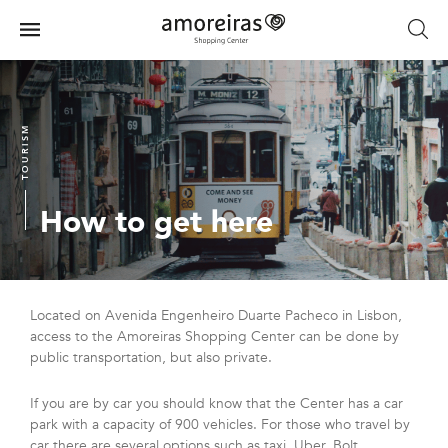
Skip
to
Menu
main
Home
content
TOURISM
How to get here
Located on Avenida Engenheiro Duarte Pacheco in Lisbon,
access to the Amoreiras Shopping Center can be done by
public transportation, but also private.
If you are by car you should know that the Center has a car
park with a capacity of 900 vehicles. For those who travel by
car there are several options such as taxi, Uber, Bolt,