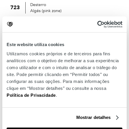
Desterro
723
Algés (pink zone)
Marquês de Pombal
748
Linda-a-Velha (pink zone)
South Center
753
Este website utiliza cookies
José Fontana Square (grey zone)
Utilizamos cookies próprios e de terceiros para fins
Cais do Sodré
758
analíticos com o objetivo de melhorar a sua experiência
Portas de Benfica (blue zone)
como utilizador e com o intuito de analisar o tráfego do
site. Pode permitir clicando em “Permitir todos” ou
Campo de Ourique
774
configurar as suas opções. Para mais informações
Gomes Freire (orange zone)
clique em “Mostrar detalhes” ou consulte a nossa
Amoreiras (Shopping Center)
Política de Privacidade
.
783
Portela - Mouzinho Albuquerque Street (red
zone)
Mostrar detalhes
Idanha (Urb Campinas)
1716
Marquês de Pombal