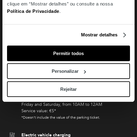
clique em “Mostrar detalhes” ou consulte a nossa
Política de Privacidade
.
Opening hours
Open 24h
Mostrar detalhes
Telephone
21 381 02 53
Permitir todos
Monthly Subscription (-3 and -4)
Personalizar
amoreirasedif7@net.vodafone.pt
VIP Parking
Rejeitar
Monday to Thursday and Sunday, from 10AM to 10PM
Friday and Saturday, from 10AM to 12AM
Service value: €5*
*Doesn’t include the value of the parking ticket.
Electric vehicle charging