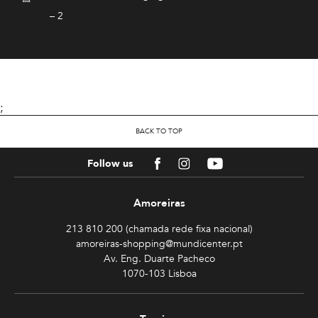
– 2
;
BACK TO TOP
Facebook
Instagram
Youtube
Follow us
Amoreiras
213 810 200 (chamada rede fixa nacional)
amoreiras-shopping@mundicenter.pt
Av. Eng. Duarte Pacheco
1070-103 Lisboa