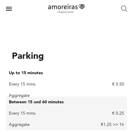
Skip
to
Menu
main
Home
content
Parking
€ 0.50
€ 0.25
€1,25 >> 1h