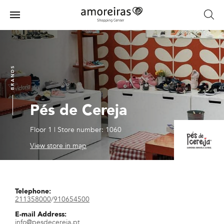
Skip
to
Menu
main
Home
content
BRANDS
Pés de Cereja
Floor 1
|
Store number: 1060
View store in map
Telephone:
211358000
/
910654500
E-mail Address:
info@pesdecereja.pt