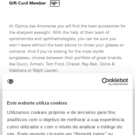
Gift Card Member
At Óptica das Amoreiras you will find the best accessories for
the sharpest eyesight. With the help of their team of
optometrists and ophthalmologists, you can be sure you
won't leave without the best advice to chose your glasses or
contacts. And if you're looking for the most stylish
sunglasses, choose between their portfolio of great brands,
like Gucci, Armani, Tom Ford, Chanel, Ray-Ban, Dolce &
Gabbana or Ralph Lauren.
BRANDS
Este website utiliza cookies
Utilizamos cookies próprios e de terceiros para fins
analíticos com o objetivo de melhorar a sua experiência
Also for you
como utilizador e com o intuito de analisar o tráfego do
site. Pode permitir clicando em “Permitir todos” ou