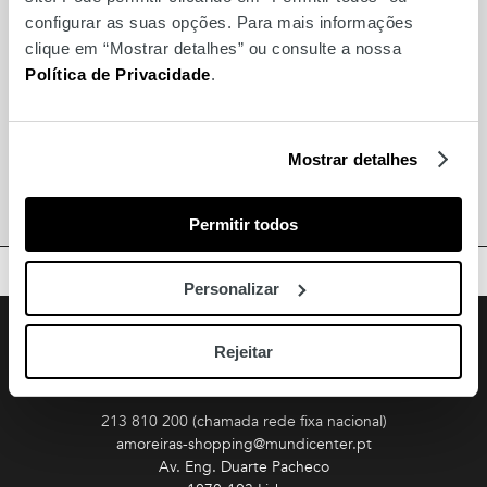
configurar as suas opções. Para mais informações
Óptica das Amoreiras
clique em “Mostrar detalhes” ou consulte a nossa
Política de Privacidade
.
Óptica das Amoreiras
MultiOpticas
Mostrar detalhes
Migacho
Permitir todos
BACK TO TOP
Personalizar
Facebook
Instagram
Youtube
Follow us
Rejeitar
Amoreiras
213 810 200 (chamada rede fixa nacional)
amoreiras-shopping@mundicenter.pt
Av. Eng. Duarte Pacheco