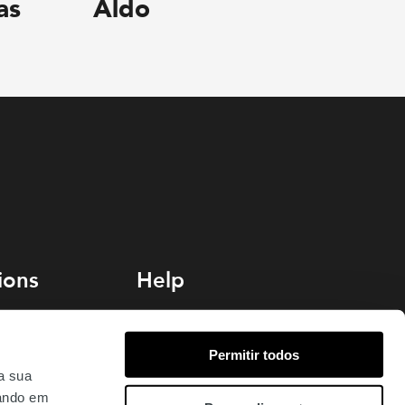
as
Aldo
ions
Help
e
Frequent Questions
Permitir todos
Terms & Conditions
 a sua
ions
Cookies Policy
cando em
Complaint book