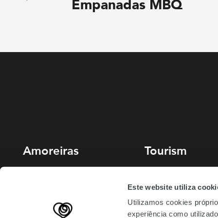
Empanadas MBQ
Amoreiras
Tourism
213 810 200 (chamada rede fixa
Miradouro
Este website utiliza cooki
nacional)
Planeie sua visita
Utilizamos cookies próprio
amoreiras-shopping@mundicenter.pt
experiência como utilizador
Av. Eng. Duarte Pacheco