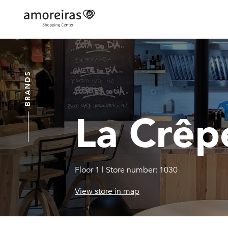
Skip
to
main
Home
content
BRANDS
La Crêp
Floor 1
|
Store number: 1030
View store in map