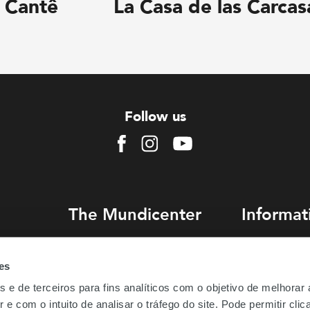
Cantê
La Casa de las Carcas
Follow us
Facebook
Instagram
Youtube
The Mundicenter
Informat
Mundicenter Group
How to get her
es
Retailers Portal
Parking
s e de terceiros para fins analíticos com o objetivo de melhorar
Parking
Frequent quest
 e com o intuito de analisar o tráfego do site. Pode permitir cli