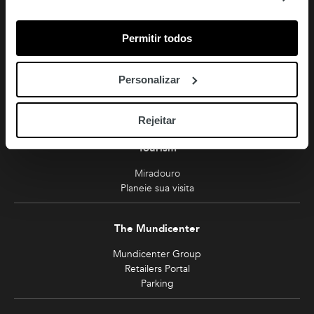
Amoreiras
Permitir todos
213 810 200 (chamada rede fixa nacional)
amoreiras-shopping@mundicenter.pt
Personalizar
Av. Eng. Duarte Pacheco
1070-103 Lisboa
Rejeitar
Tourism
Miradouro
Planeie sua visita
The Mundicenter
Mundicenter Group
Retailers Portal
Parking