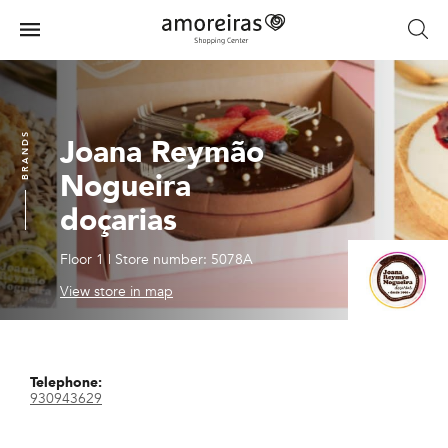
Skip
to
Menu
main
Home
content
BRANDS
Joana Reymão
Nogueira
doçarias
Floor 1
|
Store number: 5078A
View store in map
Telephone:
930943629