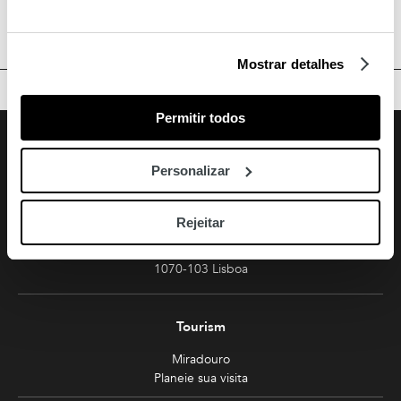
Mostrar detalhes
BACK TO TOP
Permitir todos
Facebook
Instagram
Youtube
Follow us
Personalizar
Amoreiras
213 810 200 (chamada rede fixa nacional)
Rejeitar
amoreiras-shopping@mundicenter.pt
Av. Eng. Duarte Pacheco
1070-103 Lisboa
Tourism
Miradouro
Planeie sua visita