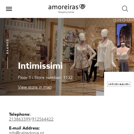
Skip
to
Menu
main
Home
content
BRANDS
Intimissimi
Floor 1
|
Store number: 1132
View store in map
Telephone:
213863399
/
912564422
E-mail Address:
info@calzedonia.pt