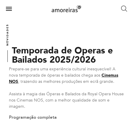
Skip
to
Menu
main
Home
content
NOVIDADES
Temporada de Operas e
Bailados 2025/2026
Prepare-se para uma experiência cultural inesquecível! A
nova temporada de óperas e bailados chega aos
Cinemas
NOS
, trazendo as melhores produções em ecrã grande.
Assista à magia das Óperas e Bailados da Royal Opera House
nos Cinemas NOS, com a melhor qualidade de som e
imagem.
Programação completa