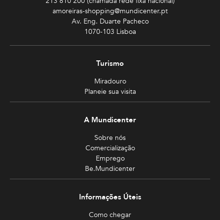
213 810 200 (chamada rede fixa nacional)
amoreiras-shopping@mundicenter.pt
Av. Eng. Duarte Pacheco
1070-103 Lisboa
Turismo
Miradouro
Planeie sua visita
A Mundicenter
Sobre nós
Comercialização
Emprego
Be.Mundicenter
Informações Úteis
Como chegar