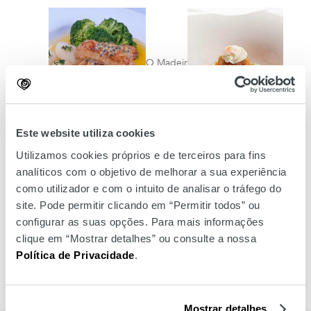
O Madeirensa
Àlasc
Este website utiliza cookies
Utilizamos cookies próprios e de terceiros para fins
Sejam quais forem os seus gostos, e seja em que situação
analíticos com o objetivo de melhorar a sua experiência
nos visitar -
à pressa
, com tempo, num
almoço
ou num
como utilizador e com o intuito de analisar o tráfego do
jantar
- vai sempre encontrar um restaurante que vai
site. Pode permitir clicando em “Permitir todos” ou
combinar na perfeição com o que precisa. Descubra
novos
configurar as suas opções. Para mais informações
sabores
e deixe-se surpreender com os restaurantes do
Amoreiras.
clique em “Mostrar detalhes” ou consulte a nossa
Política de Privacidade
.
Mostrar detalhes