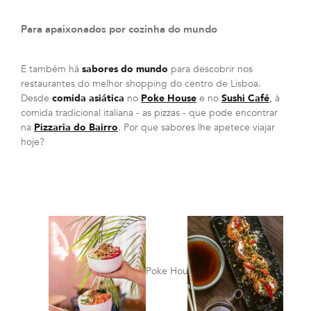
Para apaixonados por cozinha do mundo
E também há
sabores do mundo
para descobrir nos
restaurantes do melhor shopping do centro de Lisboa.
Desde
comida asiática
no
Poke House
e no
Sushi Café
, à
comida tradicional italiana - as pizzas - que pode encontrar
na
Pizzaria do Bairro
. Por que sabores lhe apetece viajar
hoje?
Poke House
Sushi