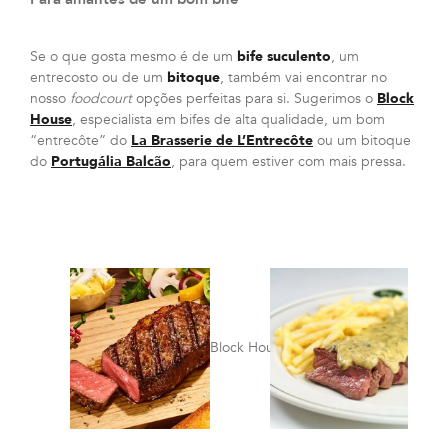
Se o que gosta mesmo é de um
bife suculento
, um
entrecosto ou de um
bitoque
, também vai encontrar no
nosso
foodcourt
opções perfeitas para si. Sugerimos o
Block
House
, especialista em bifes de alta qualidade, um bom
“entrecôte” do
La Brasserie de L’Entrecôte
ou um bitoque
do
Portugália Balcão
, para quem estiver com mais pressa.
Block House
La Br