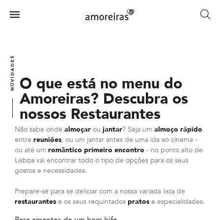
Skip
to
Menu
main
Home
content
NOVIDADES
O que está no menu do
Amoreiras? Descubra os
nossos Restaurantes
Não sabe onde
almoçar
ou
jantar
? Seja um
almoço rápido
entre
reuniões
, ou um jantar antes de uma ida ao cinema -
ou até um
romântico primeiro encontro
- no ponto alto de
Lisboa vai encontrar todo o tipo de opções para os seus
gostos e necessidades.
Prepare-se para se deliciar com a nossa variada lista de
restaurantes
e os seus requintados
pratos
e especialidades.
Para amantes de um bom bife