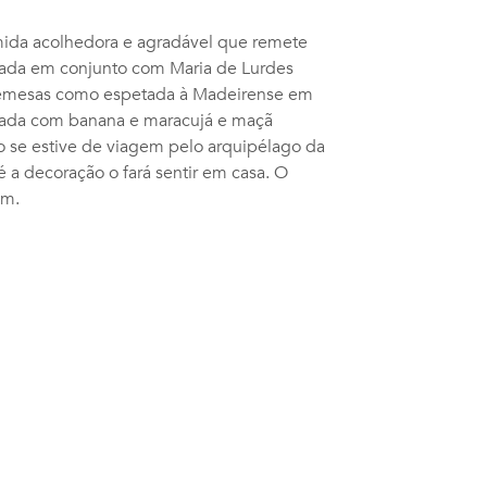
ida acolhedora e agradável que remete
orada em conjunto com Maria de Lurdes
bremesas como espetada à Madeirense em
spada com banana e maracujá e maçã
o se estive de viagem pelo arquipélago da
 a decoração o fará sentir em casa. O
em.