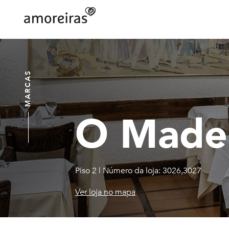
Skip
to
main
Home
content
MARCAS
O Made
Piso 2
|
Número da loja: 3026,3027
Ver loja no mapa