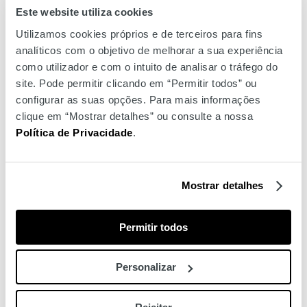
reduz a aparência das rídulas e atua sobre as manchas
Este website utiliza cookies
escuras, para um tom mais luminoso e jovem.
Utilizamos cookies próprios e de terceiros para fins
analíticos com o objetivo de melhorar a sua experiência
Este hidratante diário de absorção rápida reduz a aparência
como utilizador e com o intuito de analisar o tráfego do
das rugas e das manchas escuras, melhorando
site. Pode permitir clicando em “Permitir todos” ou
simultaneamente a firmeza e promovendo a resplandecência
configurar as suas opções. Para mais informações
da pele.
clique em “Mostrar detalhes” ou consulte a nossa
Política de Privacidade
.
Hidrata a pele em profundidade, ajuda a melhorar a textura.
Ideal para todos os tipos de pele, incluindo peles sensíveis,
ajuda a proteger das influências ambientais como a poluição
Mostrar detalhes
e a luz azul, deixando a pele reparada e apaziguada.
Permitir todos
Porque é especial: ideal para peles sensíveis, fórmula anti
idade, ajuda a reduzir as manchas escuras.
Personalizar