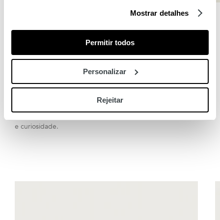
Mostrar detalhes
Previous
Next
Permitir todos
Edição Limitada | HOFF x Gonzalo Muiño
Personalizar
Descubra Surreal Dance, a coleção artística intervencionada
Rejeitar
por
Gonzalo Muiño
. Uma
edição limitada
onde cada
sneaker conta uma história criada para despertar admiração
e curiosidade.