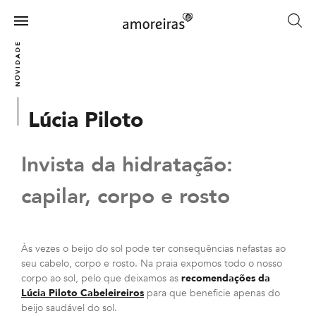
Skip
to
Menu
main
Home
NOVIDADES
content
Lúcia Piloto
Invista da hidratação:
capilar, corpo e rosto
Às vezes o beijo do sol pode ter consequências nefastas ao
seu cabelo, corpo e rosto. Na praia expomos todo o nosso
corpo ao sol, pelo que deixamos as
recomendações da
Lúcia Piloto Cabeleireiros
para que beneficie apenas do
beijo saudável do sol.