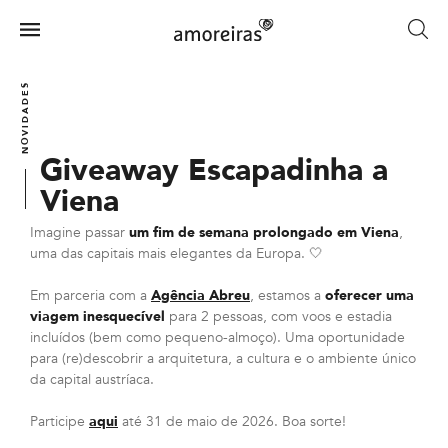
Skip
to
Menu
main
Home
content
NOVIDADES
Giveaway Escapadinha a
Viena
Imagine passar
um fim de semana prolongado em Viena
,
uma das capitais mais elegantes da Europa. 🤍
Em parceria com a
Agência Abreu
, estamos a
oferecer uma
viagem inesquecível
para 2 pessoas, com voos e estadia
incluídos (bem como pequeno-almoço). Uma oportunidade
para (re)descobrir a arquitetura, a cultura e o ambiente único
da capital austríaca.
Participe
aqui
até 31 de maio de 2026. Boa sorte!