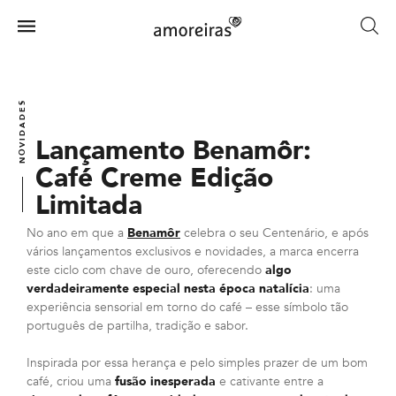
Skip
to
Menu
main
Home
content
NOVIDADES
Lançamento Benamôr:
Café Creme Edição
Limitada
No ano em que a
Benamôr
celebra o seu Centenário, e após
vários lançamentos exclusivos e novidades, a marca encerra
este ciclo com chave de ouro, oferecendo
algo
verdadeiramente especial nesta época natalícia
: uma
experiência sensorial em torno do café – esse símbolo tão
português de partilha, tradição e sabor.
Inspirada por essa herança e pelo simples prazer de um bom
café, criou uma
fusão inesperada
e cativante entre a