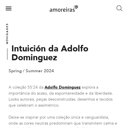
Skip
to
Menu
main
Home
content
NOVIDADES
Intuición da Adolfo
Dominguez
Spring / Summer 2024
A coleção SS’24 da
Adolfo Dominguez
explora a
importância do acaso, da espontaneidade e da liberdade.
Looks autorais, peças desconstruídas, desenhos e tecidos
que celebram o assimétrico.
Deixe-se inspirar por uma coleção única e vanguardista,
onde as cores neutras predominam que transmitem calma e