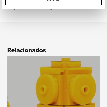
Deite suavemente o conteúdo da recarga no luxuoso difusor
e depois lave as mãos com água e sabão.
Relacionados