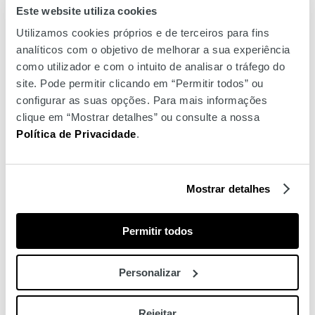
The Ritual of Jing
The
Este website utiliza cookies
Utilizamos cookies próprios e de terceiros para fins
analíticos com o objetivo de melhorar a sua experiência
como utilizador e com o intuito de analisar o tráfego do
site. Pode permitir clicando em “Permitir todos” ou
configurar as suas opções. Para mais informações
Recarga para sticks
clique em “Mostrar detalhes” ou consulte a nossa
Política de Privacidade
.
perfumadores
Mostrar detalhes
O que é?
Permitir todos
Frasco de recarga para o seu luxuoso difusor. Inclui sticks.
Personalizar
Como utilizar?
Rejeitar