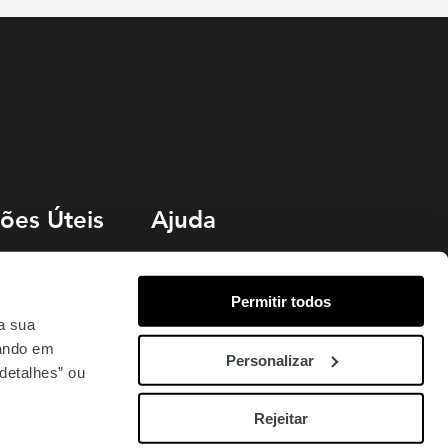
ões Úteis
Ajuda
Livro de Reclamações
Permitir todos
o
Termos e Condições
 a sua
uentes
Política de Cookies
cando em
Personalizar
detalhes” ou
Rejeitar