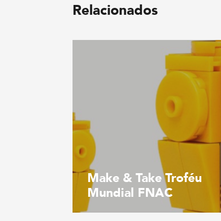
Relacionados
Make & Take Troféu
Mundial FNAC