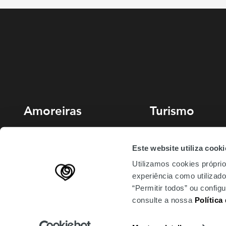
Amoreiras
Turismo
213 810 200 (chamada rede fixa
Miradouro
Este website utiliza cooki
nacional)
Planeie sua visita
Utilizamos cookies próprio
amoreiras-shopping@mundicenter.pt
experiência como utilizador
Av. Eng. Duarte Pacheco
“Permitir todos” ou confi
1070-103 Lisboa
consulte a nossa
Política