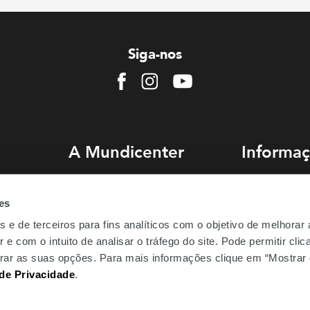
Siga-nos
Facebook
Instagram
Youtube
A Mundicenter
Informaç
Sobre nós
Como chegar
es
Comercialização
Estacionament
s e de terceiros para fins analíticos com o objetivo de melhorar
Emprego
Perguntas Freq
 e com o intuito de analisar o tráfego do site. Pode permitir cli
Be.Mundicenter
gurar as suas opções. Para mais informações clique em “Mostrar 
 de Privacidade
.