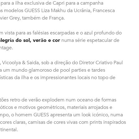
 para a ilha exclusiva de Capri para a campanha
as modelos GUESS Liza Makhu da Ucrânia, Francesca
Xavier Grey, também de França.
m vista para as falésias escarpadas e o azul profundo do
alegria do sol, verão e cor
numa série espetacular de
ntage.
 Vicoolya & Saida, sob a direção do Diretor Criativo Paul
ra um mundo glamoroso de pool parties e tardes
ísticas da ilha e os impressionantes locais no topo de
gestões retro de verão explodem num oceano de formas
exóticos e motivos geométricos, materiais arrojados e
tempo, o homem GUESS apresenta um look icónico, numa
cores claras, camisas de cores vivas com prints inspirados
tinental.