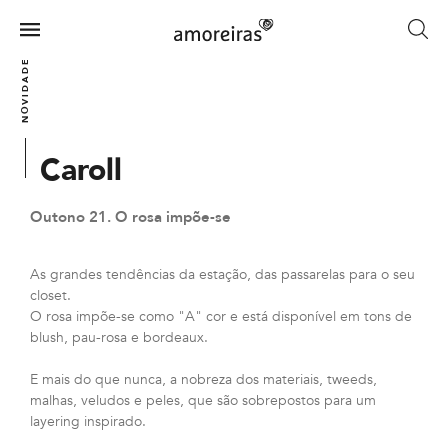
Skip
to
Menu
main
Home
NOVIDADES
content
Caroll
Outono 21. O rosa impõe-se
As grandes tendências da estação, das passarelas para o seu
closet.
O rosa impõe-se como "A" cor e está disponível em tons de
blush, pau-rosa e bordeaux.
E mais do que nunca, a nobreza dos materiais, tweeds,
malhas, veludos e peles, que são sobrepostos para um
layering inspirado.