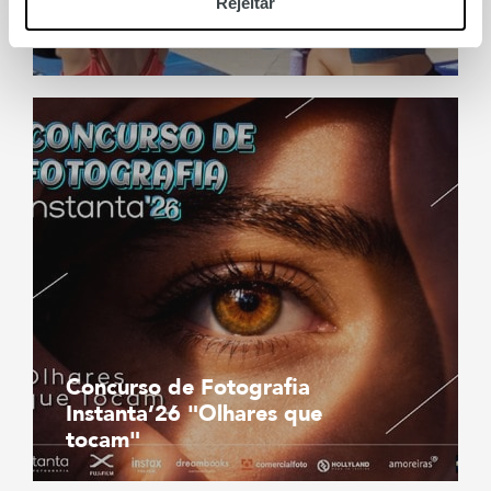
Rejeitar
Yoga no Ponto Alto de
Lisboa
Concurso de Fotografia
Instanta’26 "Olhares que
tocam"