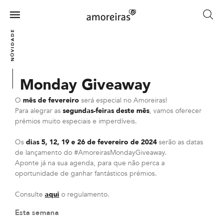
Skip
to
Menu
main
Home
NOVIDADES
content
Monday Giveaway
O
mês de fevereiro
será especial no Amoreiras!
Para alegrar as
segundas-feiras deste mês
, vamos oferecer
prémios muito especiais e imperdíveis.
Os
dias 5, 12, 19 e 26 de fevereiro de 2024
serão as datas
de lançamento do #AmoreirasMondayGiveaway.
Aponte já na sua agenda, para que não perca a
oportunidade de ganhar fantásticos prémios.
Consulte
aqui
o regulamento.
Esta semana