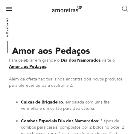
Skip
to
Menu
main
Home
NOVIDADES
content
Amor aos Pedaços
Para celebrar em grande o
Dia dos Namorados
visite o
Amor aos Pedaços
.
Além da oferta habitual ainda encontra dois novos produtos,
para oferecer ou para usufruir a 2:
Caixas de Brigadeiro
, embalada com uma fita
vermelha e um cartão para dedicatória;
Combos Especiais Dia dos Namorados
: 3 tipos de
combos para casais, compostos por 2 bolos no pote, 2
mini cheesecakes e 1 caixa com 5 brigadeiros. Cada