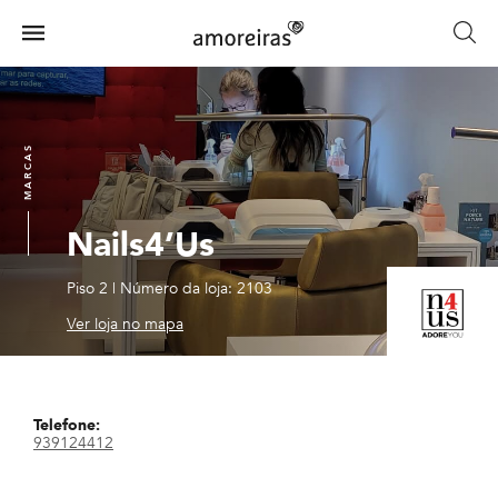
Skip
to
Menu
main
Home
content
MARCAS
Nails4’Us
Piso 2
|
Número da loja: 2103
Ver loja no mapa
Telefone:
939124412