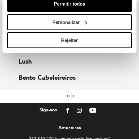
Permitir todos
MARCAS
Personalizar
Também para si
Rejeitar
Lush
Bento Cabeleireiros
TOPO
Facebook
Instagram
Youtube
Siga-nos
Amoreiras
213 810 200 (chamada rede fixa nacional)