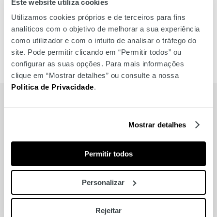
Este website utiliza cookies
Lush Amoreiras
Lush Am
Utilizamos cookies próprios e de terceiros para fins
analíticos com o objetivo de melhorar a sua experiência
como utilizador e com o intuito de analisar o tráfego do
site. Pode permitir clicando em “Permitir todos” ou
configurar as suas opções. Para mais informações
clique em “Mostrar detalhes” ou consulte a nossa
Política de Privacidade
.
MARCAS
Mostrar detalhes
Também para si
Permitir todos
Nails4’Us
Personalizar
Bento Cabeleireiros
Rejeitar