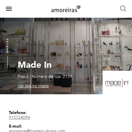
Skip
to
Menu
main
Home
content
MARCAS
Made In
Piso 2
|
Número da loja: 2139
Ver loja no mapa
Telefone:
915724094
E-mail:
amoreiras@madein-shops.com