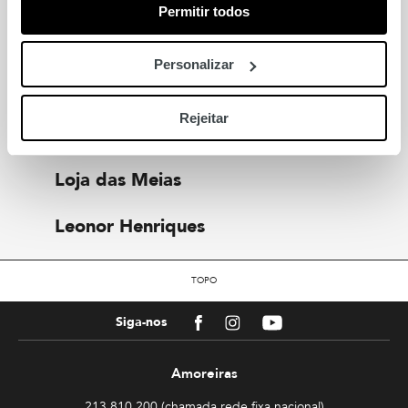
Permitir todos
Também para si
Personalizar
Yellow Metric
Rejeitar
Sport Zone
Loja das Meias
Leonor Henriques
TOPO
Facebook
Instagram
Youtube
Siga-nos
Amoreiras
213 810 200 (chamada rede fixa nacional)