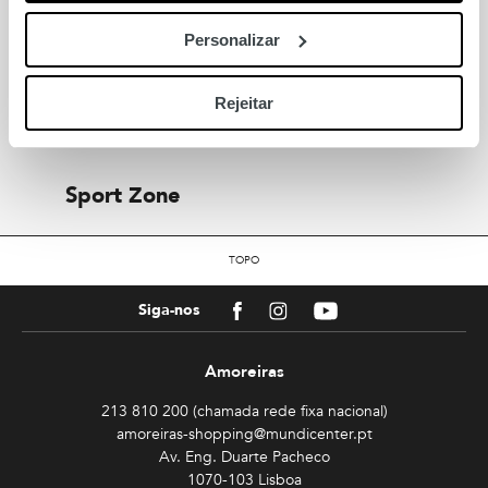
IUMAN-Intimissimi Uomo
Personalizar
Wickett Jones
Rejeitar
Yellow Metric
Sport Zone
TOPO
Facebook
Instagram
Youtube
Siga-nos
Amoreiras
213 810 200 (chamada rede fixa nacional)
amoreiras-shopping@mundicenter.pt
Av. Eng. Duarte Pacheco
1070-103 Lisboa