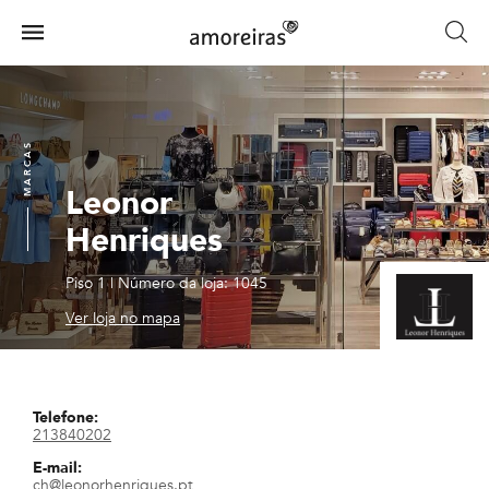
Skip
to
Menu
main
Home
content
MARCAS
Leonor
Henriques
Piso 1
|
Número da loja: 1045
Ver loja no mapa
Telefone:
213840202
E-mail:
ch@leonorhenriques.pt