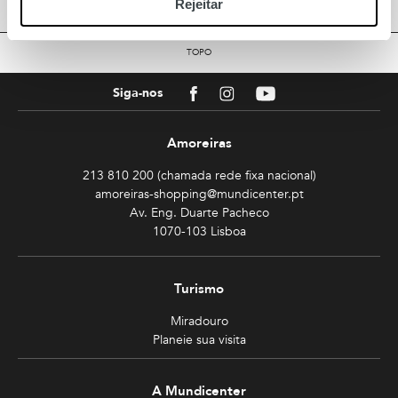
Rejeitar
TOPO
Facebook
Instagram
Youtube
Siga-nos
Amoreiras
213 810 200 (chamada rede fixa nacional)
amoreiras-shopping@mundicenter.pt
Av. Eng. Duarte Pacheco
1070-103 Lisboa
Turismo
Miradouro
Planeie sua visita
A Mundicenter