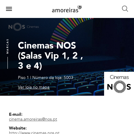
Skip
to
Menu
main
Home
content
MARCAS
Cinemas NOS
(Salas Vip 1, 2 ,
3 e 4)
Piso 1
|
Número da loja: 5003
Ver loja no mapa
E-mail:
cinema.amoreiras@nos.pt
Website:
http://www.cinemas.nos.pt