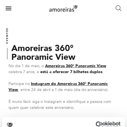
Skip
to
Menu
main
Home
content
EVENTOS
Amoreiras 360°
Panoramic View
No dia 1 de maio, o
Amoreiras 360° Panoramic View
celebra 7 anos, e
está a oferecer 7 bilhetes duplos
.
Participe no
Instagram do Amoreiras 360° Panoramic
View
, entre 24 de abril a 1 de maio (dia do aniversário).
É muito fácil: siga o Instagram e identifique a pessoa com
quem quer celebrar este aniversário.
No dia 2 serão anunciados os vencedores.