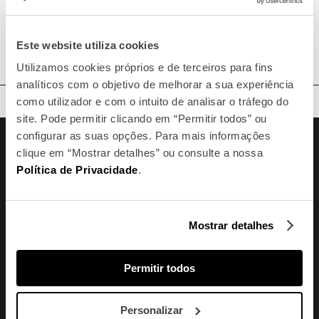
Consulte aqui o regulamento:
-
em português
-
em inglês
Este website utiliza cookies
Utilizamos cookies próprios e de terceiros para fins
analíticos com o objetivo de melhorar a sua experiência
como utilizador e com o intuito de analisar o tráfego do
TOPO
site. Pode permitir clicando em “Permitir todos” ou
Facebook
Instagram
Youtube
Siga-nos
configurar as suas opções. Para mais informações
clique em “Mostrar detalhes” ou consulte a nossa
Política de Privacidade
.
Amoreiras
213 810 200 (chamada rede fixa nacional)
amoreiras-shopping@mundicenter.pt
Mostrar detalhes
Av. Eng. Duarte Pacheco
1070-103 Lisboa
Permitir todos
Turismo
Personalizar
Miradouro