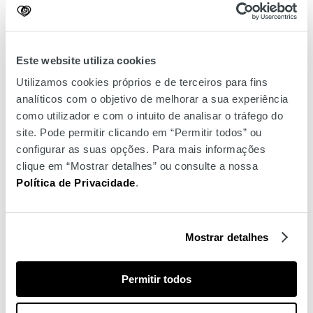
ainda disponibilizado um saco para
computador, calculadoras, entre
Este website utiliza cookies
outros.
Utilizamos cookies próprios e de terceiros para fins
O Amoreiras Shopping Center apoiou
analíticos com o objetivo de melhorar a sua experiência
a
Casa da Estrela
.
como utilizador e com o intuito de analisar o tráfego do
site. Pode permitir clicando em “Permitir todos” ou
configurar as suas opções. Para mais informações
clique em “Mostrar detalhes” ou consulte a nossa
Política de Privacidade
.
Mostrar detalhes
Permitir todos