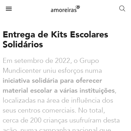
Skip
to
Menu
main
Home
content
Entrega de Kits Escolares
Solidários
Em setembro de 2022, o Grupo
Mundicenter uniu esforços numa
iniciativa solidária para oferecer
material escolar a várias instituições
,
localizadas na área de influência dos
seus centros comerciais. No total,
cerca de 200 crianças usufruíram desta
ação, numa campanha nacional que